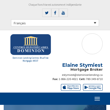
Chaque franchise est autonome et indépendante
Français
Dominion Lending Centres BlueTree
Mortgages WEST
Elaine Stymiest
Mortgage Broker
estymiest@dominionlending.ca
Fax:
1-866-220-4021
Cell:
780-349-6710